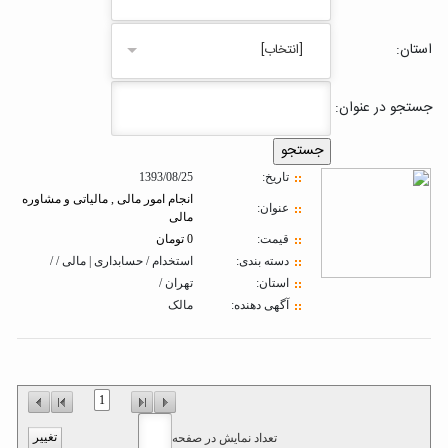
استان:
[انتخاب]
جستجو در عنوان:
تاريخ:
1393/08/25
انجام امور مالی , مالیاتی و مشاوره
عنوان:
مالی
قیمت:
0 تومان
دسته بندی:
استخدام / حسابداری | مالی / /
استان:
تهران /
آگهی دهنده:
مالک
1
تعداد نمایش در صفحه