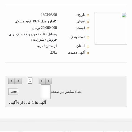
تاريخ:
1393/08/06
عنوان:
کامارو مدل 1974 کوپه مشکی
قیمت:
26,000,000 تومان
وسایل نقلیه / خودرو کلاسیک برای
دسته بندی:
فروش / شورلت /
استان:
لرستان / درود
آگهی دهنده:
مالک
1
تعداد نمایش در صفحه
آگهی ها
1
الی
6
از
6
آگهی