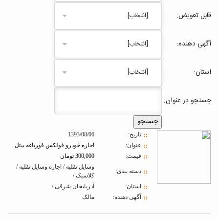
قابل تعویض:
[انتخاب]
آگهی دهنده:
[انتخاب]
استان:
[انتخاب]
جستجو در عنوان:
تاريخ:
1393/08/06
عنوان:
اجاره خودرو فولکس قورباغه بیتل
قیمت:
300,000 تومان
وسایل نقلیه / اجاره وسایل نقلیه /
دسته بندی:
کلاسیک /
استان:
آذربایجان شرقی /
آگهی دهنده:
مالک