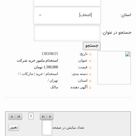
استان:
[انتخاب]
جستجو در عنوان:
تاريخ:
1393/08/25
عنوان:
استخدام مامور خرید شرکت
قیمت:
1,500,000 تومان
دسته بندی:
استخدام / خرید | تدارکات / /
استان:
تهران /
آگهی دهنده:
مالک
1
تعداد نمایش در صفحه