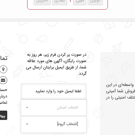
1
هنر | کاردستی
موسیقی
چاپ
دیگر
در صورت پر کردن فرم زیر، هر روز به
تما
نمایش همه‌ی زیرگروه ها
صورت رایگان، آگهی های مورد علاقه
شما، از طریق ایمیل برایتان ارسال می
گردد.
 واسطه‌ای در این
حساب
روشِ شما آمیتی
دربار
تلف امنیتی را در
تماس 
انتخاب استان
[انتخاب گروه]