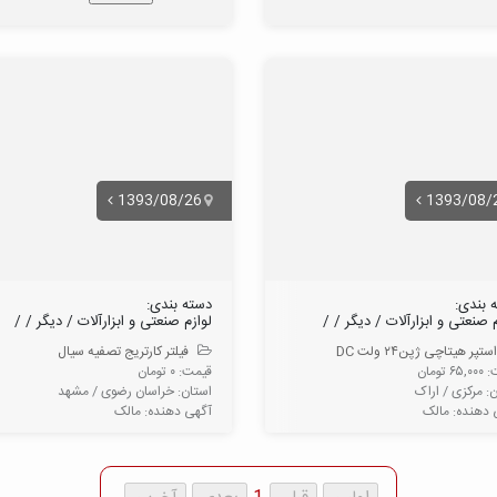
حمل و نقل | لجستیک
نمایش همه‌ی زیرگ
دانشجو | کارآموزی
حیوانات خانگی | دام و طیور
هتلداری | کیترینگ
ورزشی
تکنیسین
مدیریت پسماند
مترجم
1393/08/26
1393/08/
مواد غذایی | نوشیدنی
استاد | مدرس | مربی
سیستمها و لوازم امنیتی
دیگر
صنعتی
 بندی:
دسته بندی:
نمایش همه‌ی زیرگروه ها
م صنعتی و ابزارآلات / دیگر / /
لوازم صنعتی و ابزارآلات / دیگر / /
دست دوم فروشی
استپر هیتاچی ژپن۲۴ ولت DC
فیلتر کارتریج تصفیه سیال
 تومان
قیمت: ۰ تومان
مزایده و مناقصه
: مركزی / اراک
استان: خراسان رضوی / مشهد
 دهنده: مالک
آگهی دهنده: مالک
کتاب و مجله
عکاسی و فیلم برداری