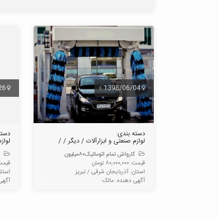
26
1398/06/04
دسته بندی:
دسته
لوازم صنعتی و ابزارآلات / دیگر / /
لواز
کارواش تمام اتوماتیک۸۰میلیون
قیمت: ۸۰,۰۰۰,۰۰۰ تومان
قیمت: ۶۵,۰۰۰
استان: آذربایجان شرقی / تبريز
استان
آگهی دهنده: مالک
آگهی