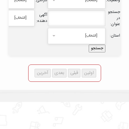
وضعیت:
گارانتی:
[انتخاب]
[انتخاب]
جستجو
آگهی
در
[انتخاب]
دهنده:
عنوان:
استان:
[انتخاب]