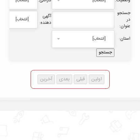
وضعیت:
گارانتی:
[انتخاب]
[انتخاب]
جستجو
آگهی
در
[انتخاب]
دهنده:
عنوان:
استان:
[انتخاب]