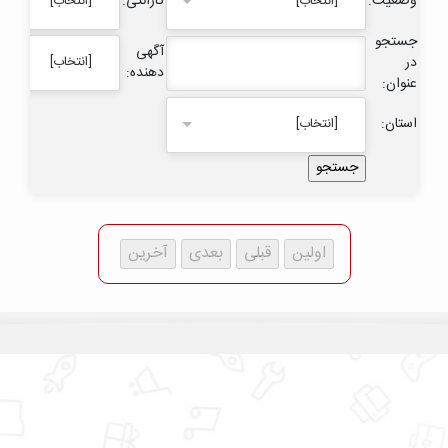
وضعیت:
گارانتی:
[انتخاب]
[انتخاب]
جستجو
آگهی
در
[انتخاب]
دهنده:
عنوان:
استان:
[انتخاب]